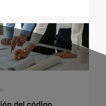
024
ión del código