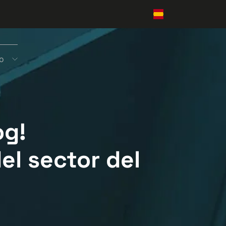
o
og!
el sector del