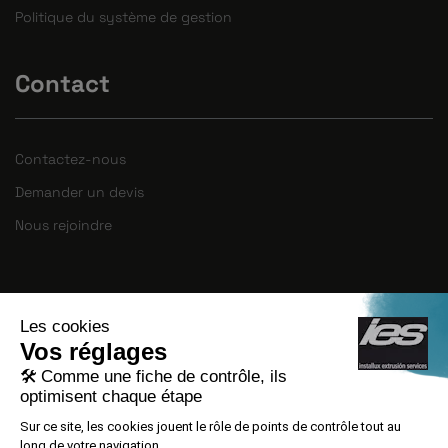
Politique du système de gestion
Contact
Contactez-nous
Demander un devis
Nous rejoindre
INSTALLUX EXTRUSION SERVICES S.L.U a
mené à bien le PROJET DE CRÉATION
D’EMPLOI, numéro de dossier
ACE029/21/000074, avec le soutien d’ACCIÓ