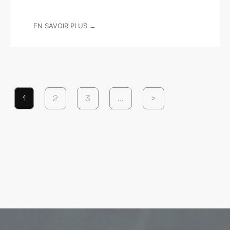
EN SAVOIR PLUS →
1
2
3
...
>