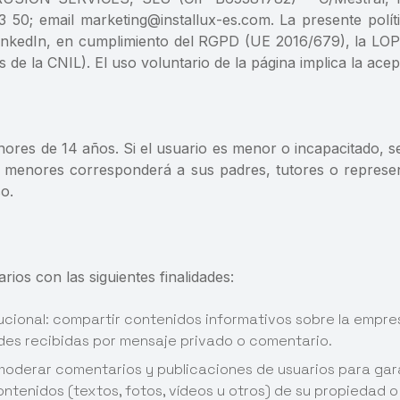
0; email marketing@installux-es.com. La presente políti
 LinkedIn, en cumplimiento del RGPD (UE 2016/679), la LO
es de la CNIL). El uso voluntario de la página implica la ace
nores de 14 años. Si el usuario es menor o incapacitado, s
or menores corresponderá a sus padres, tutores o represe
o.
ios con las siguientes finalidades:
ucional: compartir contenidos informativos sobre la empresa
des recibidas por mensaje privado o comentario.
derar comentarios y publicaciones de usuarios para garant
contenidos (textos, fotos, vídeos u otros) de su propiedad 