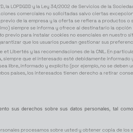
D, la LOPDGDD y la Ley 34/2002 de Servicios de la Socieda
caciones comerciales no solicitadas salvo ciertas excepcion
previo de la empresa y la oferta se refiera a productos o s
ítimo) siempre se informa y ofrece al destinatario la opci
 previo para instalar cookies no esenciales en nuestro si
garantizar que los usuarios puedan gestionar sus preferenc
ue et Libertés y las recomendaciones de la CNIL. En particul
sa, siempre que el interesado esté debidamente informado 
ea libre, informado y explícito (por ejemplo, no se deben u
bos países, los interesados tienen derecho a retirar cons
to sus derechos sobre sus datos personales, tal como e
rsonales procesamos sobre usted y obtener copia de los 