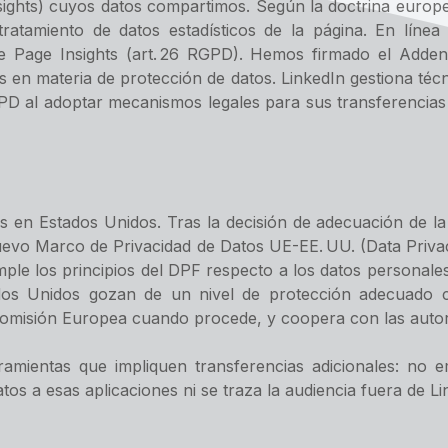
nsights) cuyos datos compartimos. Según la doctrina europe
ratamiento de datos estadísticos de la página. En líne
de Page Insights (art. 26 RGPD). Hemos firmado el Adde
as en materia de protección de datos. LinkedIn gestiona té
GPD al adoptar mecanismos legales para sus transferencias
os en Estados Unidos. Tras la decisión de adecuación de la
 nuevo Marco de Privacidad de Datos UE-EE. UU. (Data Priva
e los principios del DPF respecto a los datos personales
tados Unidos gozan de un nivel de protección adecuado 
Comisión Europea cuando procede, y coopera con las autor
amientas que impliquen transferencias adicionales: no e
os a esas aplicaciones ni se traza la audiencia fuera de Li