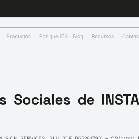
Productos
Por qué IES
Blog
Recursos
Contac
es Sociales de INS
ON SERVICES, SLU (CIF B65381782) – C/Mestral, Pol. 