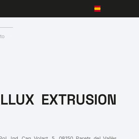
to
TALLUX EXTRUSION
Ind. Can Volart, 5, 08150 Parets del Vallès