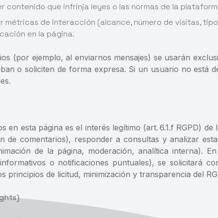
r contenido que infrinja leyes o las normas de la plataform
ar métricas de interacción (alcance, número de visitas, ti
icación en la página.
rios (por ejemplo, al enviarnos mensajes) se usarán exclus
ban o soliciten de forma expresa. Si un usuario no está d
es.
os en esta página es el interés legítimo (art. 6.1.f RGPD) 
 de comentarios), responder a consultas y analizar estadís
imación de la página, moderación, analítica interna). 
nformativos o notificaciones puntuales), se solicitará cons
s principios de licitud, minimización y transparencia del R
ights)