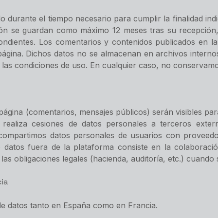
durante el tiempo necesario para cumplir la finalidad indi
ción se guardan como máximo 12 meses tras su recepción, 
pondientes. Los comentarios y contenidos publicados en l
 página. Dichos datos no se almacenan en archivos internos
en las condiciones de uso. En cualquier caso, no conservamo
página (comentarios, mensajes públicos) serán visibles para
 realiza cesiones de datos personales a terceros extern
o compartimos datos personales de usuarios con proveedor
e datos fuera de la plataforma consiste en la colaboraci
as obligaciones legales (hacienda, auditoría, etc.) cuando 
ia
n de datos tanto en España como en Francia.