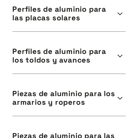
perfiles de aluminio de la aleación 6082 con un
estructuras autoportantes o sistemas de gradas. El
Perfiles de aluminio para
tratamiento térmico T6.
aluminio es ideal por sus ventajas de ligereza y
las placas solares
facilidad de montaje, así como por su resistencia a la
corrosión.
Fabricamos perfiles de aluminio para montar tus
placas solares y placas fotovoltaicas. Nos adaptamos
Perfiles de aluminio para
a todos los proyectos de placas, ya sean pequeñas
los toldos y avances
para viviendas o grandes para huertos solares o naves
industriales, por ejemplo.
Nuestros perfiles de aluminio son ideales para este
Fabricamos y lacamos tus perfiles de aluminio para
tipo de proyectos porque son ligeros, facilitan el
tus estructuras de toldos. Nuestros perfiles de
Piezas de aluminio para los
montaje y ofrecen una muy buena rentabilidad
aluminio nos permiten crear toldos muy ligeros,
gracias a su resistencia a la oxidación y a la
armarios y roperos
duraderos y especialmente resistentes a la intemperie.
intemperie.
Fabricamos piezas de aluminio para armarios, alacenas
y roperos, ya sean de uso doméstico, de oficina o
Piezas de aluminio para las