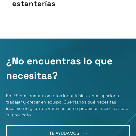
estanterías
pueden fabricarse en diferentes espesores y
longitudes para ajustarse a las especificaciones de las
cajas y armarios eléctricos.
Fabricamos piezas de aluminio para el equipamiento
de almacenes. Estos sistemas tienen la ventaja de ser
muy fáciles de montar y desmontar gracias a la
ligereza y resistencia del aluminio. Es la mejor solución
para acondicionar espacios de forma puntual o para
¿No encuentras lo que
proyectos urgentes.
necesitas?
En IES nos gustan los retos industriales y nos apasiona
trabajar y crecer en equipo. Cuéntanos qué necesitas
idealmente y juntos veremos cómo podemos hacer realidad
tu proyecto.
TE AYUDAMOS