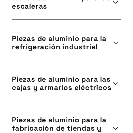
industrial. El uso del aluminio permite un montaje
escaleras
económico y rápido, ya que se adapta al espacio
disponible y permite acabados de alta calidad.
Fabricamos perfiles para todo tipo de escaleras, tanto
de uso individual como colectivo o industrial.
Piezas de aluminio para la
Podemos ayudarte a diseñar tu perfil, elegir la aleación
refrigeración industrial
y crear tu matriz.
Fabricamos perfiles de aluminio para refrigeración
industrial, cámaras frigoríficas o transporte
Piezas de aluminio para las
refrigerado. El aluminio es un material excelente para
cajas y armarios eléctricos
la industria alimentaria por su fácil limpieza y alta
resistencia a la corrosión.
IES suministra perfiles de aluminio para la producción
de armarios eléctricos, empleados principalmente para
Piezas de aluminio para la
el suministro, distribución y conversión de energía
fabricación de tiendas y
eléctrica en entornos industriales. Nuestros perfiles