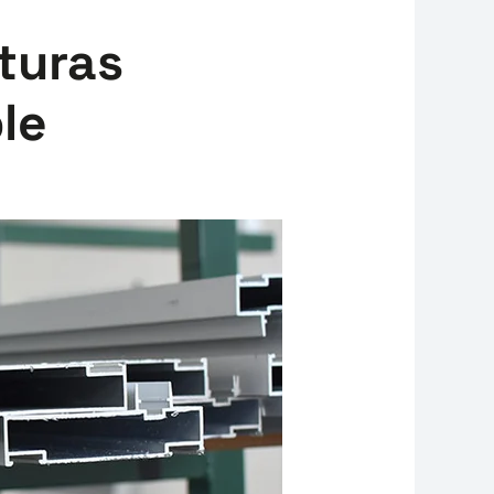
cturas
le