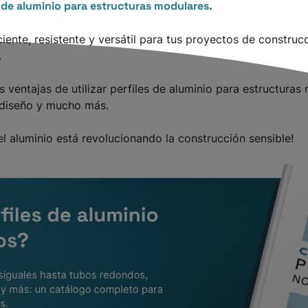
s de aluminio para estructuras modulares.
iente, resistente y versátil para tus proyectos de constru
.
s ventajas de utilizar perfiles de aluminio para estructuras
e diseño y mucho más.
 aluminio está revolucionando la construcción sensible!