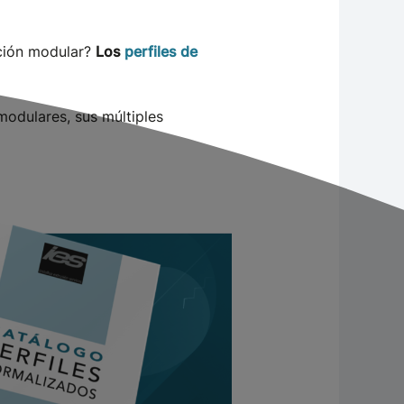
cción modular?
Los
perfiles de
 modulares, sus múltiples