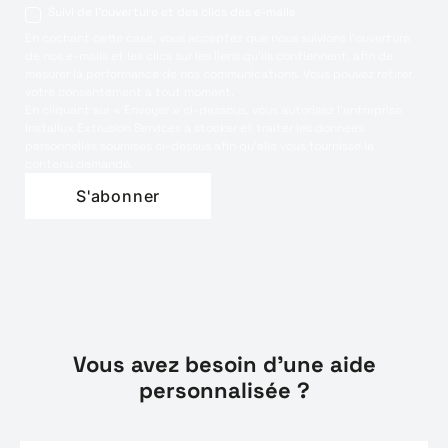
Suivi de l'ouverture et des clics des e-mails
En cochant cette case, vous acceptez que nous suivions l'ouverture
de nos e-mails et les clics sur les liens qu'ils contiennent, afin de
mesurer la performance de nos communications. Vous pouvez retirer
votre consentement à tout moment.
En cliquant sur « Envoyer » ci-dessous, vous autorisez l’entreprise
Installux Extrusion Services à stocker et traiter les données
personnelles soumises ci-dessus afin qu’elle vous fournisse le
contenu demandé.
Vous avez besoin d'une aide
personnalisée ?