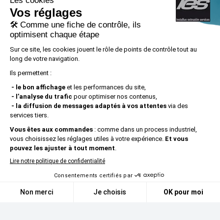
INSTALLUX EXTRUSION SERVICES S.L.U a
mené à bien le PROJET DE CRÉATION
D’EMPLOI, numéro de dossier
ACE029/21/000074, avec le soutien d’ACCIÓ
grâce à l’appel à propositions ALT IMPACTE
2021.
Mentions légales
|
Confidentialité
|
Politique de cookies
|
Politique des réseaux
sociaux
© 2026 IES | All Rights Reserved