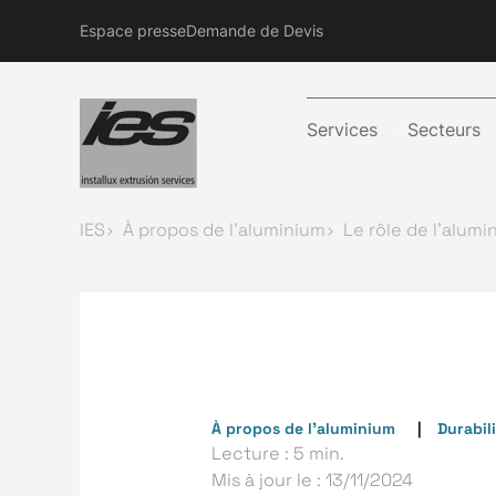
Espace presse
Demande de Devis
Services
Secteurs
IES
À propos de l’aluminium
Le rôle de l'alum
À propos de l’aluminium
Durabili
Lecture : 5 min.
Mis à jour le :
13/11/2024