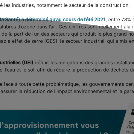
é les industries, notamment le secteur de la construction.
a Santé) a déterminé qu’au cours de l’été 2021
, entre 73% 
lubres d’ozone dans l’air. Ces chiffres sont réellement alar
de la part de l’un des secteurs qui produit le plus grand n
az à effet de serre (GES), le secteur industriel, qui a mis
ustrielles (DEI)
définit les obligations des grandes installati
 l’eau et le sol, afin de réduire la production de déchets da
re face à toute cette problématique, les gouvernements cen
assurer la réduction de l'impact environnemental et la garan