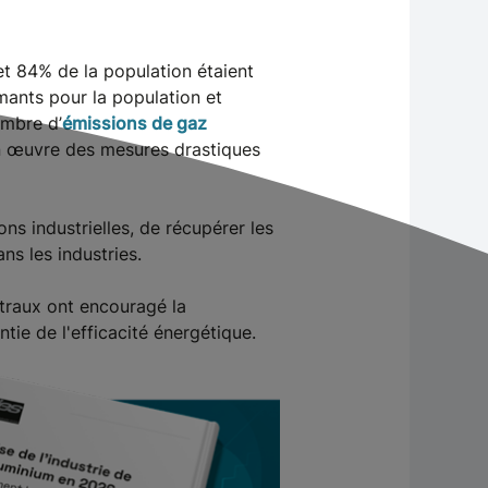
et 84% de la population étaient
mants pour la population et
ombre d’
émissions de gaz
 en œuvre des mesures drastiques
ons industrielles, de récupérer les
ns les industries.
traux ont encouragé la
tie de l'efficacité énergétique.