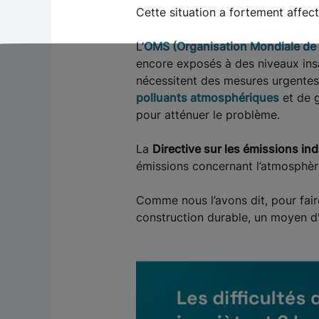
Cette situation a fortement affect
L’
OMS (Organisation Mondiale de l
encore exposés à des niveaux insa
nécessitent des mesures urgentes 
polluants atmosphériques
et de g
pour atténuer le problème.
La
Directive sur les émissions ind
émissions concernant l’atmosphère,
Comme nous l’avons dit, pour fai
construction durable, un moyen d'