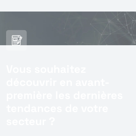
Vous souhaitez
découvrir en avant-
première les dernières
tendances de votre
secteur ?