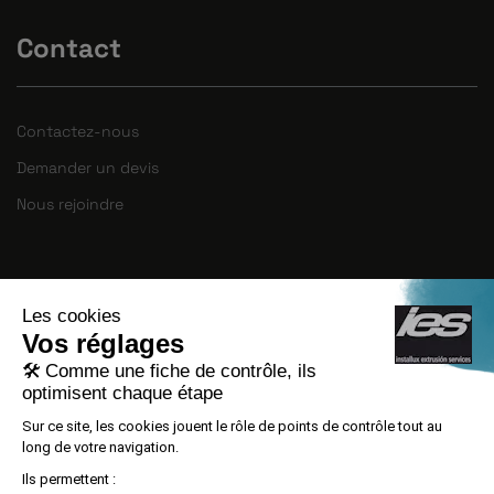
Contact
Contactez-nous
Demander un devis
Nous rejoindre
INSTALLUX EXTRUSION SERVICES S.L.U a
mené à bien le PROJET DE CRÉATION
D’EMPLOI, numéro de dossier
ACE029/21/000074, avec le soutien d’ACCIÓ
grâce à l’appel à propositions ALT IMPACTE
2021.