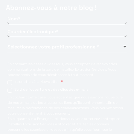
Abonnez-vous à notre blog !
En cochant les cases ci-dessous, vous acceptez de recevoir des
communications de la part de Installux Extrusion Services. Vous
pouvez choisir de vous désabonner à tout moment.
Inscription à la Newsletter
*
Suivi de l'ouverture et des clics des e-mails
En cochant cette case, vous acceptez que nous suivions l'ouverture
de nos e-mails et les clics sur les liens qu'ils contiennent, afin de
mesurer la performance de nos communications. Vous pouvez retirer
votre consentement à tout moment.
En cliquant sur « Envoyer » ci-dessous, vous autorisez l’entreprise
Installux Extrusion Services à stocker et traiter les données
personnelles soumises ci-dessus afin qu’elle vous fournisse le