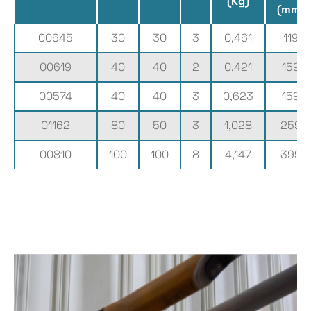
(Kg)
(mm)
00645
30
30
3
0,461
119
00619
40
40
2
0,421
159
00574
40
40
3
0,623
159
01162
80
50
3
1,028
259
00810
100
100
8
4,147
399