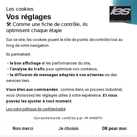
INSTALLUX EXTRUSION SERVICES S.L.U a
mené à bien le PROJET DE CRÉATION
D’EMPLOI, numéro de dossier
ACE029/21/000074, avec le soutien d’ACCIÓ
grâce à l’appel à propositions ALT IMPACTE
2021.
Mentions légales
|
Confidentialité
|
Politique de cookies
|
Politique des réseaux
sociaux