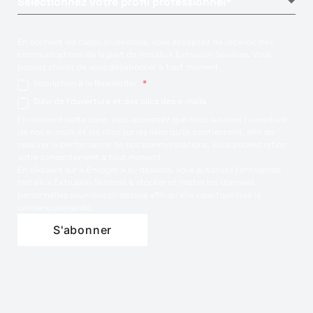
En cochant les cases ci-dessous, vous acceptez de recevoir des
communications de la part de Installux Extrusion Services. Vous
pouvez choisir de vous désabonner à tout moment.
Inscription à la Newsletter
*
Suivi de l'ouverture et des clics des e-mails
En cochant cette case, vous acceptez que nous suivions l'ouverture
de nos e-mails et les clics sur les liens qu'ils contiennent, afin de
mesurer la performance de nos communications. Vous pouvez retirer
votre consentement à tout moment.
En cliquant sur « Envoyer » ci-dessous, vous autorisez l’entreprise
Installux Extrusion Services à stocker et traiter les données
personnelles soumises ci-dessus afin qu’elle vous fournisse le
contenu demandé.