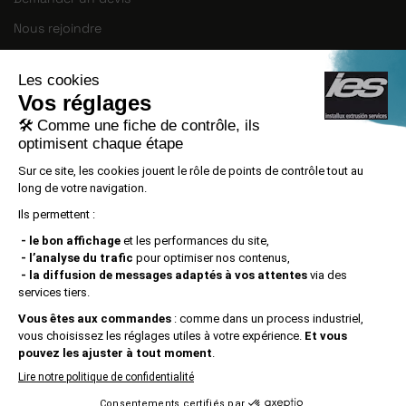
Nous rejoindre
INSTALLUX EXTRUSION SERVICES S.L.U a
mené à bien le PROJET DE CRÉATION
D’EMPLOI, numéro de dossier
ACE029/21/000074, avec le soutien d’ACCIÓ
grâce à l’appel à propositions ALT IMPACTE
2021.
Mentions légales
|
Confidentialité
|