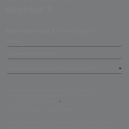
secteur ?
Abonnez-vous à notre blog !
En cochant les cases ci-dessous, vous acceptez de recevoir des
communications de la part de Installux Extrusion Services. Vous
pouvez choisir de vous désabonner à tout moment.
Inscription à la Newsletter
*
Suivi de l'ouverture et des clics des e-mails
En cochant cette case, vous acceptez que nous suivions l'ouverture
de nos e-mails et les clics sur les liens qu'ils contiennent, afin de
mesurer la performance de nos communications. Vous pouvez retirer