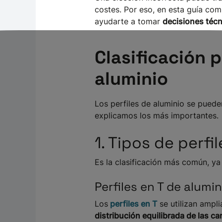
costes. Por eso, en esta guía co
ayudarte a tomar
decisiones técn
Clasificación p
aluminio
Los perfiles de aluminio se pueden
explicamos los más importantes.
1. Tipos de perf
Es la clasificación más común, y
Perfiles en T de alumin
Los
perfiles en T
se utilizan ampl
distribución equilibrada de las ca