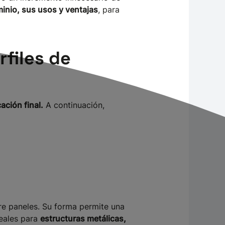
uminio, sus usos y ventajas
, para
rfiles de
ación final.
A continuación,
tre paneles. Su forma permite una
deales para
estructuras metálicas,