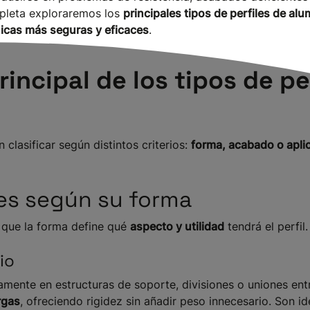
mpleta exploraremos los
principales tipos de perfiles de al
icas más seguras y eficaces
.
rincipal de los tipos de pe
 clasificar según distintos criterios:
forma, acabado o aplic
iles según su forma
a que la forma define qué
aspecto y utilidad
tendrá el perfil.
io
iamente en estructuras de soporte, divisiones o uniones en
rgas
, ofreciendo rigidez sin añadir peso innecesario. Son i