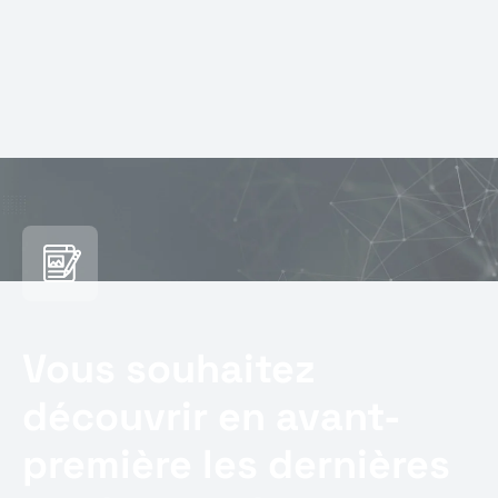
Vous souhaitez
découvrir en avant-
première les dernières