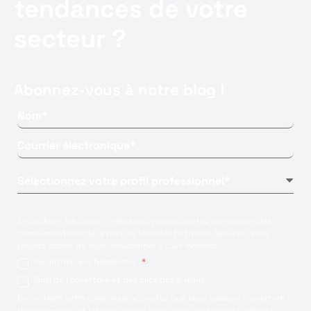
tendances de votre
secteur ?
Abonnez-vous à notre blog !
En cochant les cases ci-dessous, vous acceptez de recevoir des
communications de la part de Installux Extrusion Services. Vous
pouvez choisir de vous désabonner à tout moment.
Inscription à la Newsletter
*
Suivi de l'ouverture et des clics des e-mails
En cochant cette case, vous acceptez que nous suivions l'ouverture
de nos e-mails et les clics sur les liens qu'ils contiennent, afin de