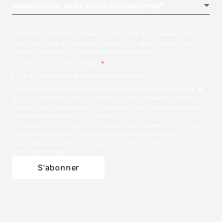
En cochant les cases ci-dessous, vous acceptez de recevoir des
communications de la part de Installux Extrusion Services. Vous
pouvez choisir de vous désabonner à tout moment.
Inscription à la Newsletter
*
Suivi de l'ouverture et des clics des e-mails
En cochant cette case, vous acceptez que nous suivions l'ouverture
de nos e-mails et les clics sur les liens qu'ils contiennent, afin de
mesurer la performance de nos communications. Vous pouvez retirer
votre consentement à tout moment.
En cliquant sur « Envoyer » ci-dessous, vous autorisez l’entreprise
Installux Extrusion Services à stocker et traiter les données
personnelles soumises ci-dessus afin qu’elle vous fournisse le
contenu demandé.