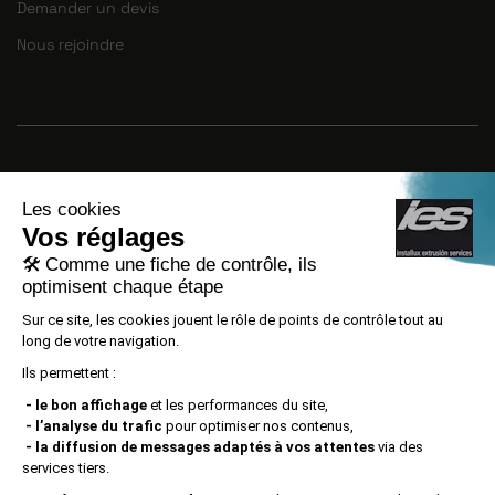
Demander un devis
Nous rejoindre
INSTALLUX EXTRUSION SERVICES S.L.U a
mené à bien le PROJET DE CRÉATION
D’EMPLOI, numéro de dossier
ACE029/21/000074, avec le soutien d’ACCIÓ
grâce à l’appel à propositions ALT IMPACTE
2021.
Mentions légales
|
Confidentialité
|