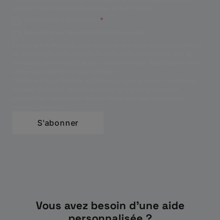
pouvez choisir de vous désabonner à tout moment.
Inscription à la Newsletter
*
Suivi de l'ouverture et des clics des e-mails
En cochant cette case, vous acceptez que nous suivions l'ouverture
de nos e-mails et les clics sur les liens qu'ils contiennent, afin de
mesurer la performance de nos communications. Vous pouvez retirer
votre consentement à tout moment.
En cliquant sur « Envoyer » ci-dessous, vous autorisez l’entreprise
Installux Extrusion Services à stocker et traiter les données
personnelles soumises ci-dessus afin qu’elle vous fournisse le
contenu demandé.
Vous avez besoin d'une aide
personnalisée ?