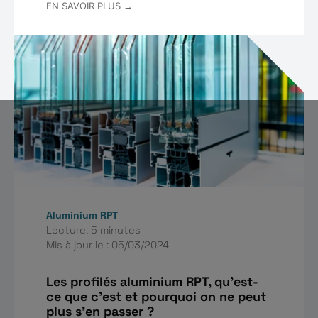
EN SAVOIR PLUS →
Aluminium RPT
Lecture: 5 minutes
Mis à jour le : 05/03/2024
Les profilés aluminium RPT, qu'est-
ce que c'est et pourquoi on ne peut
plus s’en passer ?